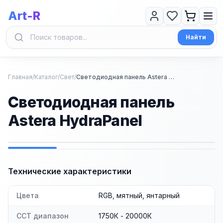
Art-R
Найти
Главная
/
Каталог
/
Свет
/
Светодиодная панель Astera HydraPanel
Светодиодная панель
Astera HydraPanel
1
/
3
Технические характеристики
Цвета
RGB, мятный, янтарный
CCT диапазон
1750К - 20000К