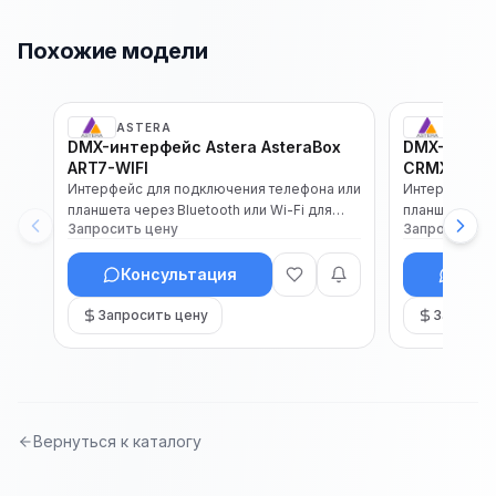
Похожие модели
ASTERA
ASTE
В наличии
DMX-интерфейс Astera AsteraBox
DMX-интерф
Каталог
Каталог
ART7-WIFI
CRMX (ART7
Интерфейс для подключения телефона или
Интерфейс д
планшета через Bluetooth или Wi-Fi для
планшета чер
Запросить цену
Запросить ц
управления светом Astera. Раб...
светом Astera.
Консультация
Конс
Запросить цену
Запроси
Вернуться к каталогу