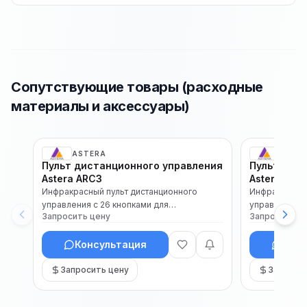
Сопутствующие товары (расходные
материалы и аксессуары)
ASTERA
ASTE
В наличии
Пульт дистанционного управления
Пульт дис
Каталог
Каталог
Astera ARC3
Astera ARC
Инфракрасный пульт дистанционного
Инфракрасный
управления с 26 кнопками для
управления. 
Запросить цену
Запросить ц
предустановленных белых тонов и
предустановл
уровней ярко...
Консультация
Конс
Запросить цену
Запроси