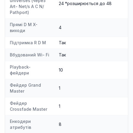
universes (через
24 *розширюється до 48
Art- Net/s A C N/
Pathport)
Прямі D M X-
4
виходи
Підтримка R D M
Так
Вбудований Wi- Fi
Так
Playback-
10
фейдери
Фейдер Grand
1
Master
Фейдер
1
Crossfade Master
Енкодери
8
атрибутів