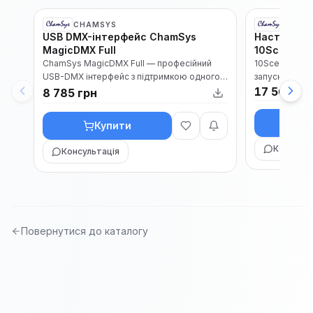
CHAMSYS
CHAM
В наявності
USB DMX-інтерфейс ChamSys
Настінна п
Каталог
Каталог
MagicDMX Full
10Scene
ChamSys MagicDMX Full — професійний
10Scene Wall 
USB-DMX інтерфейс з підтримкою одного
запуску 10Sc
DMX-universe та RDM. Працює без о...
світлодіодною
17 569 гр
8 785 грн
К
Купити
Консульт
Консультація
Повернутися до каталогу