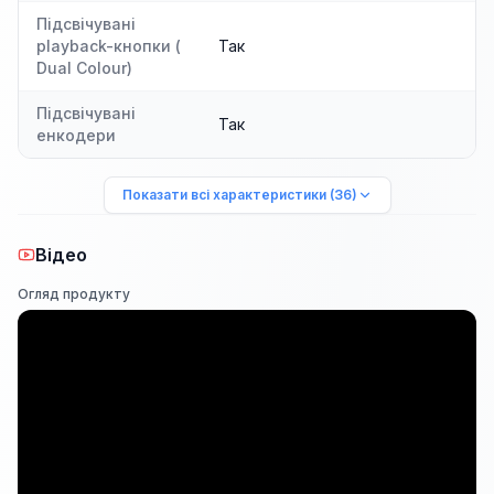
Підсвічувані
playback-кнопки (
Так
Dual Colour)
Підсвічувані
Так
енкодери
Показати всі характеристики (36)
Відео
Огляд продукту