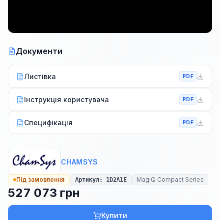
Документи
Листівка
PDF
Інструкція користувача
PDF
Специфікація
PDF
CHAMSYS
Під замовлення
MagiQ Compact Series
Артикул
:
1D2A1E
527 073 грн
Купити