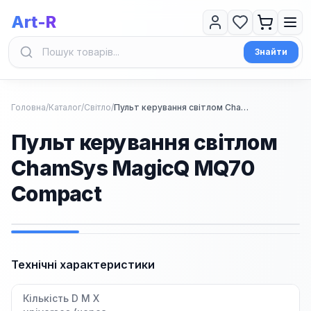
Art-R
Знайти
Головна
/
Каталог
/
Світло
/
Пульт керування світлом ChamSys MagicQ MQ70 Compact
Пульт керування світлом
ChamSys MagicQ MQ70
Compact
1
/
5
Технічні характеристики
Кількість D M X