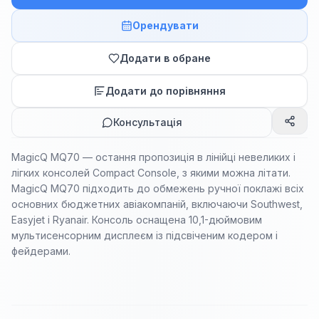
Орендувати
Додати в обране
Додати до порівняння
Консультація
MagicQ MQ70 — остання пропозиція в лінійці невеликих і
лігких консолей Compact Console, з якими можна літати.
MagicQ MQ70 підходить до обмежень ручної поклажі всіх
основних бюджетних авіакомпаній, включаючи Southwest,
Easyjet і Ryanair. Консоль оснащена 10,1-дюймовим
мультисенсорним дисплеєм із підсвіченим кодером і
фейдерами.