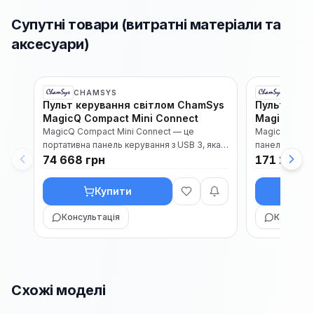
Супутні товари (витратні матеріали та
аксесуари)
ТОП
ТОП
CHAMSYS
CHAM
В наявності
Пульт керування світлом ChamSys
Пульт керу
Каталог
Каталог
MagicQ Compact Mini Connect
MagicQ Co
MagicQ Compact Mini Connect — це
MagicQ Compa
портативна панель керування з USB 3, яка
панель керув
поєднує фізичне відтворення з пот...
74 668 грн
до ПК або Mac
171 299 г
Купити
К
Консультація
Консульт
Схожі моделі